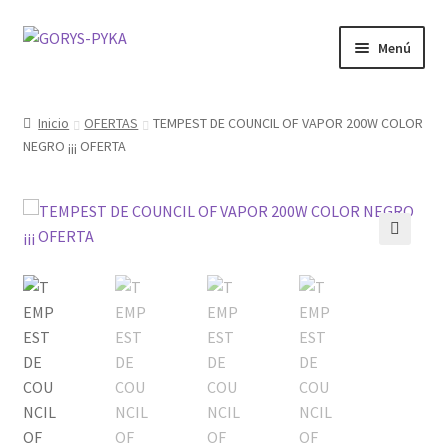
Saltar
Ir
Menú
a
al
navegación
contenido
CATALOGO
Inicio
OFERTAS
TEMPEST DE COUNCIL OF VAPOR 200W COLOR
NEGRO ¡¡¡ OFERTA
OFERTAS
Expandi
SABORIZANTE
menú
hijo
ELECTRONICOS KIT
🔍
MOD
KIT INICIO
POD