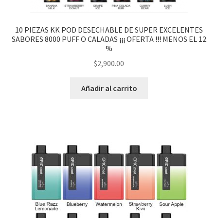
PRODUCTOS ESPECIALES
menú
hijo
MOD MECANICOS
10 PIEZAS KK POD DESECHABLE DE SUPER EXCELENTES
SABORES 8000 PUFF O CALADAS ¡¡¡ OFERTA !!! MENOS EL 12
%
MOD SEMI MECANICOS
$
2,900.00
HERBALES
Añadir al carrito
DESECHABLES
CLONCITOS
Expandi
PERFUMES ARABES
menú
hijo
Expandi
PERFUMES DISEÑADOR
menú
hijo
Expandi
PERFUMES NICHO
menú