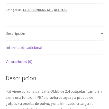
AEGIS
hijo
X
Categorías:
ELECTRONICOS KIT
,
OFERTAS
KIT
GEEK
SOLO
Descripción
COLOR
NEGRO
¡¡
Información adicional
OFERTA
!!
Valoraciones (0)
cantidad
Descripción
Kit viene con una pantalla OLED de 2,4 pulgadas, también
tiene una función IP67 a prueba de agua / a prueba de
golpes / a prueba de polvo, y una innovadora carga de