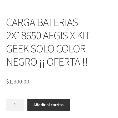
PRODUCTOS ESPECIALES
menú
hijo
MOD MECANICOS
CARGA BATERIAS
MOD SEMI MECANICOS
2X18650 AEGIS X KIT
HERBALES
GEEK SOLO COLOR
DESECHABLES
NEGRO ¡¡ OFERTA !!
CLONCITOS
$
1,300.00
Expandi
PERFUMES ARABES
menú
hijo
Expandi
PERFUMES DISEÑADOR
CARGA
menú
Añadir al carrito
BATERIAS
hijo
Expandi
PERFUMES NICHO
2X18650
menú