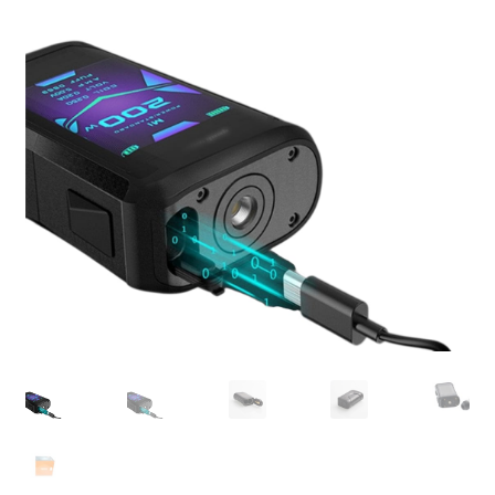
MOD
KIT INICIO
POD
Expandi
ATOMIZADORES
menú
hijo
RESISTENCIAS COMERCIALES
RESISTENCIAS CABLE
Expandi
COMPLEMENTOS
menú
hijo
BATERIAS Y CARGADORES
Expandi