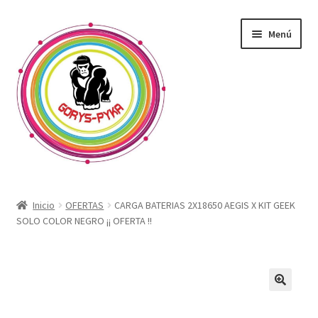
Saltar
Ir
Menú
a
al
navegación
contenido
CATALOGO
Inicio
OFERTAS
CARGA BATERIAS 2X18650 AEGIS X KIT GEEK
SOLO COLOR NEGRO ¡¡ OFERTA !!
OFERTAS
Expandi
SABORIZANTE
menú
hijo
ELECTRONICOS KIT