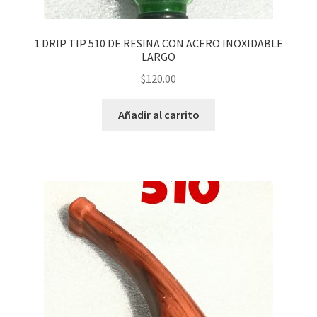
ALGODONES
PYREX
1 DRIP TIP 510 DE RESINA CON ACERO INOXIDABLE
LARGO
DRIP TIP
$
120.00
GENERAL
Añadir al carrito
RBA
BATERIAS Y CARGADORES
Expandi
PRODUCTOS ESPECIALES
menú
hijo
MOD MECANICOS
MOD SEMI MECANICOS