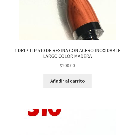
HERBALES
DESECHABLES
CLONCITOS
1 DRIP TIP 510 DE RESINA CON ACERO INOXIDABLE
Expandi
LARGO COLOR MADERA
PERFUMES ARABES
menú
$
200.00
hijo
Expandi
PERFUMES DISEÑADOR
menú
Añadir al carrito
hijo
Expandi
PERFUMES NICHO
menú
hijo