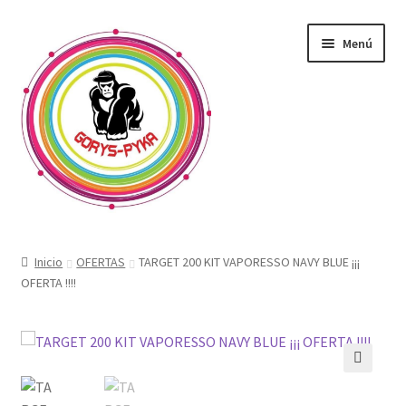
Saltar
Ir
Menú
a
al
navegación
contenido
CATALOGO
Inicio
OFERTAS
TARGET 200 KIT VAPORESSO NAVY BLUE ¡¡¡
OFERTA !!!!
OFERTAS
Expandi
SABORIZANTE
menú
hijo
ELECTRONICOS KIT
🔍