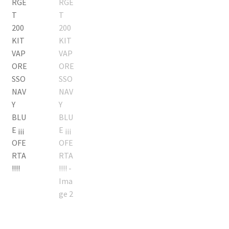
MOD
KIT INICIO
POD
Expandi
ATOMIZADORES
menú
hijo
RESISTENCIAS COMERCIALES
RESISTENCIAS CABLE
Expandi
COMPLEMENTOS
menú
hijo
BATERIAS Y CARGADORES
Expandi