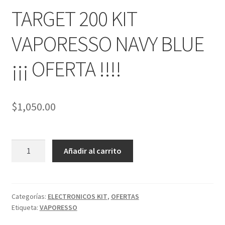
PRODUCTOS ESPECIALES
menú
TARGET 200 KIT
hijo
MOD MECANICOS
VAPORESSO NAVY BLUE
MOD SEMI MECANICOS
¡¡¡ OFERTA !!!!
HERBALES
$
1,050.00
DESECHABLES
CLONCITOS
TARGET
Añadir al carrito
Expandi
200
PERFUMES ARABES
menú
KIT
hijo
VAPORESSO
Expandi
PERFUMES DISEÑADOR
NAVY
menú
Categorías:
ELECTRONICOS KIT
,
OFERTAS
Etiqueta:
VAPORESSO
BLUE
hijo
Expandi
PERFUMES NICHO
¡¡¡
menú