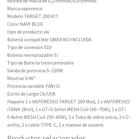
bobina de malla de 0,2 ohmios/0,4 ohmios.
Marca vaporesso
Modelo TARGET 200 KIT
Color NAVY BLUE
tipo de producto vw
Batería compatible 18650 NO INCLUIDA
Tipo de conexion 510
Bobina reemplazable Si
Tipo de Batería Intercambiable
Salida de potencia 5~220W
Mostrar 0.96″
Potencia variable (VW) Sí
Estilo de carga CA/USB
Paquete 1 x VAPORESSO TARGET 200 Mod, 1 x VAPORESSO
iTANK (8ml), 1 x GTi 0.2ohm MESH Coil (60~75W), 1 x GTi
0.4ohm MESH Coil (50~60W), 1 x Tubo de vidrio extra, 3 x O -
anillo, 1 x cable TYPE-C, 1 x manual de usuario
Productos relacionados