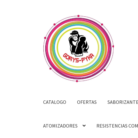
Saltar
Ir
a
al
navegación
contenido
CATALOGO
OFERTAS
SABORIZANT
ATOMIZADORES
RESISTENCIAS CO