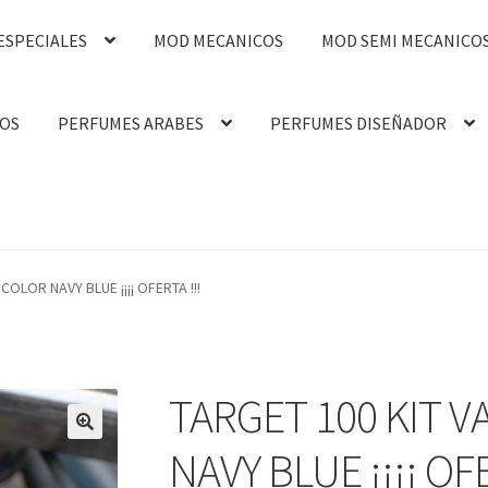
ESPECIALES
MOD MECANICOS
MOD SEMI MECANICO
OS
PERFUMES ARABES
PERFUMES DISEÑADOR
OLOR NAVY BLUE ¡¡¡¡ OFERTA !!!
TARGET 100 KIT 
🔍
NAVY BLUE ¡¡¡¡ OFE