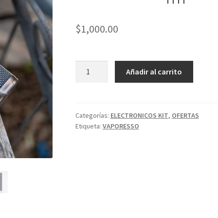
$
1,000.00
TARGET
Añadir al carrito
100
KIT
VAPORESSO
COLOR
Categorías:
ELECTRONICOS KIT
,
OFERTAS
Etiqueta:
VAPORESSO
NAVY
BLUE
¡¡¡¡
OFERTA
!!!
cantidad