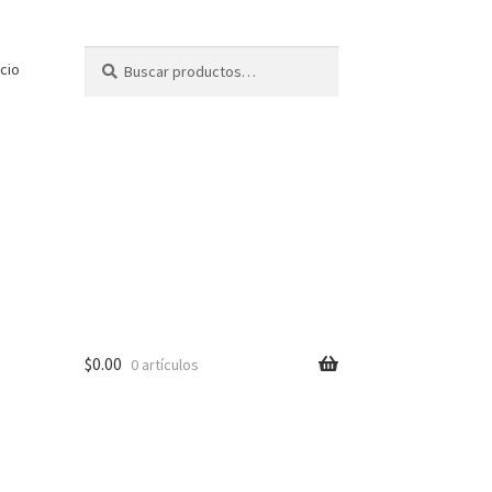
Buscar
Buscar
icio
por:
$
0.00
0 artículos