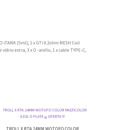
 iTANK (5ml), 1 x GTi 0.2ohm MESH Coil
idrio extra, 3 x O -anillo, 1 x cable TYPE-C,
TROLL X RTA 24MM WOTOFO COLOR