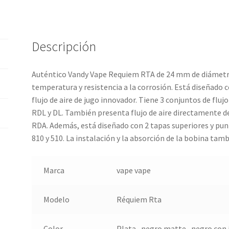
Descripción
Auténtico Vandy Vape Requiem RTA de 24 mm de diámetro
temperatura y resistencia a la corrosión.
Está diseñado co
flujo de aire de jugo innovador.
Tiene 3 conjuntos de fluj
RDL y DL.
También presenta flujo de aire directamente de
RDA.
Además, está diseñado con 2 tapas superiores y punt
810 y 510.
La instalación y la absorción de la bobina tamb
Marca
vape vape
Modelo
Réquiem Rta
Color
Plata , negro matte , negro con 