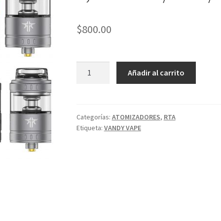
$
800.00
REQUIEM
Añadir al carrito
RTA
VANDY
VAPE
24MM
Categorías:
ATOMIZADORES
,
RTA
Etiqueta:
VANDY VAPE
4,5ML
MTL
/
RDL
/
DL
cantidad