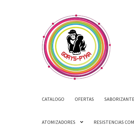
Saltar
Ir
a
al
navegación
contenido
CATALOGO
OFERTAS
SABORIZANT
ATOMIZADORES
RESISTENCIAS CO