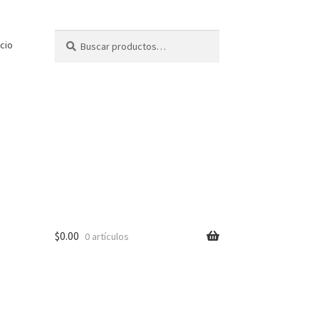
Buscar
Buscar
icio
por:
$
0.00
0 artículos