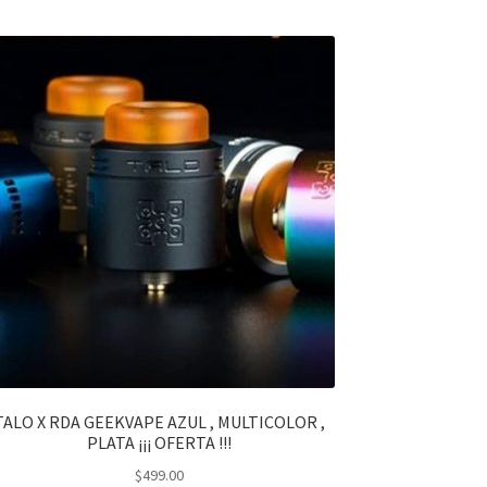
TALO X RDA GEEKVAPE AZUL , MULTICOLOR ,
PLATA ¡¡¡ OFERTA !!!
$
499.00