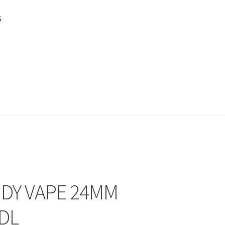
S
DY VAPE 24MM
 DL