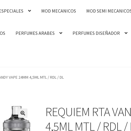
ESPECIALES
MOD MECANICOS
MOD SEMI MECANICO
OS
PERFUMES ARABES
PERFUMES DISEÑADOR
NDY VAPE 24MM 4,5ML MTL / RDL / DL
REQUIEM RTA VAN
4,5ML MTL / RDL /