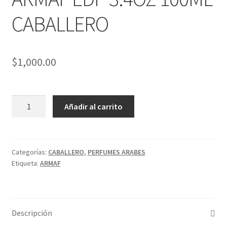
CABALLERO
DESECHABLES
CLONCITOS
$
1,000.00
Expandi
PERFUMES ARABES
menú
hijo
ODYSSEY
Expandi
PERFUMES DISEÑADOR
Añadir al carrito
HOMME
menú
BLACK
hijo
Expandi
PERFUMES NICHO
ARMAF
menú
EDP
Categorías:
CABALLERO
,
PERFUMES ARABES
hijo
Etiqueta:
ARMAF
3.4OZ
100ML
CABALLERO
cantidad
Descripción