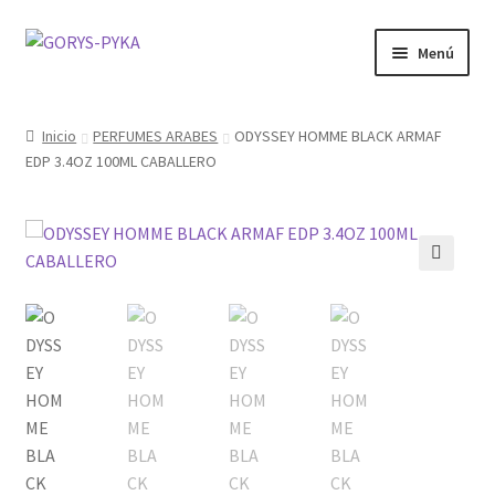
Saltar
Ir
Menú
a
al
navegación
contenido
CATALOGO
Inicio
PERFUMES ARABES
ODYSSEY HOMME BLACK ARMAF
EDP 3.4OZ 100ML CABALLERO
OFERTAS
Expandi
SABORIZANTE
menú
hijo
ELECTRONICOS KIT
🔍
MOD
KIT INICIO
POD