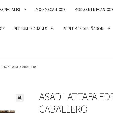
ESPECIALES
MOD MECANICOS
MOD SEMI MECANICO
OS
PERFUMES ARABES
PERFUMES DISEÑADOR
 3.4OZ 100ML CABALLERO
ASAD LATTAFA ED
🔍
CABALLERO