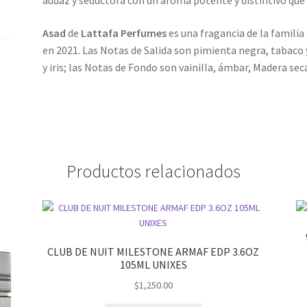
audaz y seductora con un aroma potente y distintivo que
Asad
de
Lattafa Perfumes
es una fragancia de la famili
en 2021. Las Notas de Salida son pimienta negra, tabaco 
y iris; las Notas de Fondo son vainilla, ámbar, Madera seca
Productos relacionados
CLUB DE NUIT MILESTONE ARMAF EDP 3.6OZ
105ML UNIXES
$
1,250.00