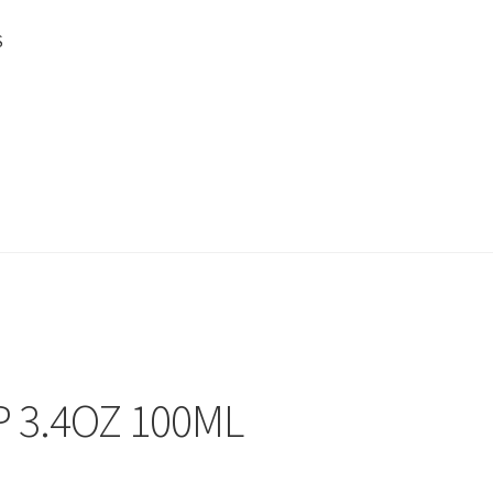
S
P 3.4OZ 100ML