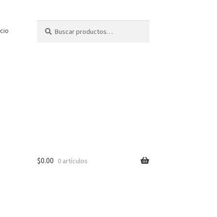
Buscar
Buscar
icio
por:
$
0.00
0 artículos