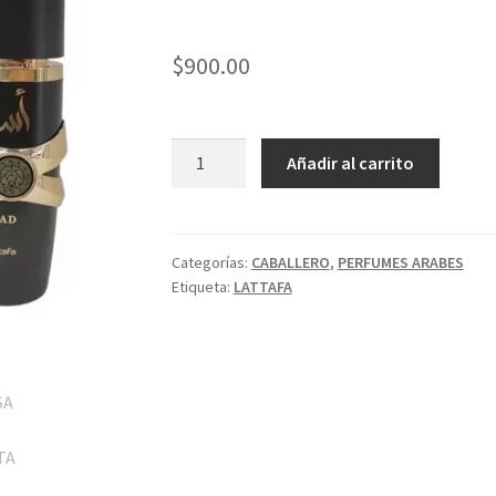
$
900.00
ASAD
Añadir al carrito
LATTAFA
EDP
3.4OZ
100ML
Categorías:
CABALLERO
,
PERFUMES ARABES
Etiqueta:
LATTAFA
CABALLERO
cantidad