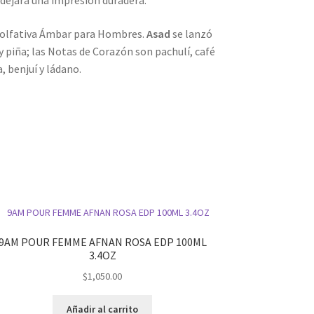
 dejará una impresión duradera.
a olfativa Ámbar para Hombres.
Asad
se lanzó
y piña; las Notas de Corazón son pachulí, café
, benjuí y ládano.
9AM POUR FEMME AFNAN ROSA EDP 100ML
3.4OZ
$
1,050.00
Añadir al carrito