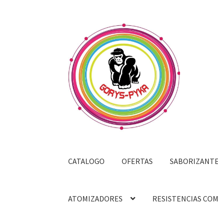
Saltar
Ir
a
al
navegación
contenido
CATALOGO
OFERTAS
SABORIZANT
ATOMIZADORES
RESISTENCIAS CO