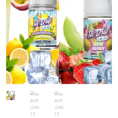
MOD
KIT INICIO
POD
Expandi
ATOMIZADORES
menú
hijo
RESISTENCIAS COMERCIALES
RESISTENCIAS CABLE
Expandi
COMPLEMENTOS
menú
hijo
BATERIAS Y CARGADORES
Expandi