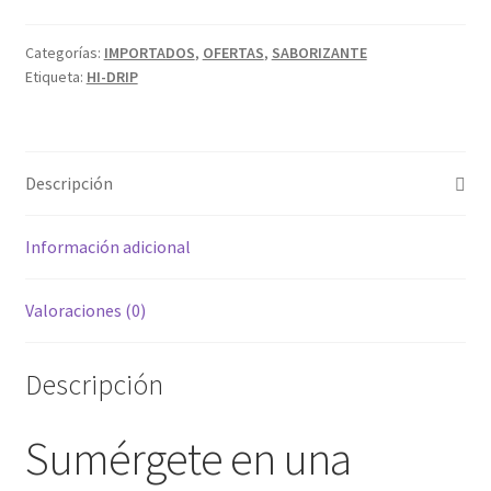
SERIE
DE
Categorías:
IMPORTADOS
,
OFERTAS
,
SABORIZANTE
Etiqueta:
HI-DRIP
SUCULANTES
FRUTALES
ICED
100ML
Descripción
3%
cantidad
Información adicional
Valoraciones (0)
Descripción
Sumérgete en una