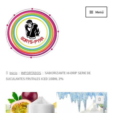
Saltar
Ir
Menú
a
al
navegación
contenido
CATALOGO
Inicio
IMPORTADOS
SABORIZANTE HI-DRIP SERIE DE
SUCULANTES FRUTALES ICED 100ML 3%
OFERTAS
Expandi
SABORIZANTE
menú
hijo
ELECTRONICOS KIT
🔍