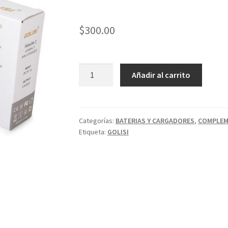
$
300.00
GOLISI
Añadir al carrito
NEEDLE
2
CARGADOR
PARA
Categorías:
BATERIAS Y CARGADORES
,
COMPLE
Etiqueta:
GOLISI
2
BATERIAS
21700
20700
18650
Y
MAS
cantidad