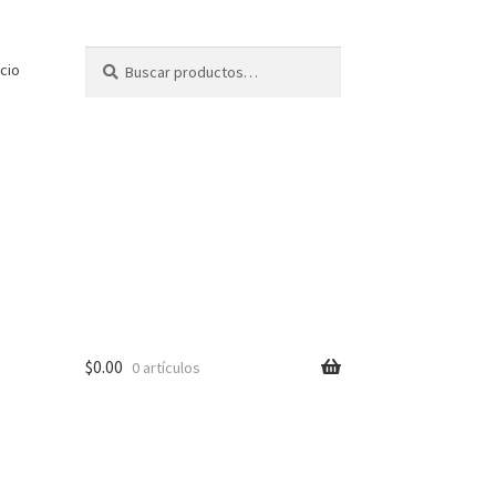
Buscar
Buscar
icio
por:
$
0.00
0 artículos