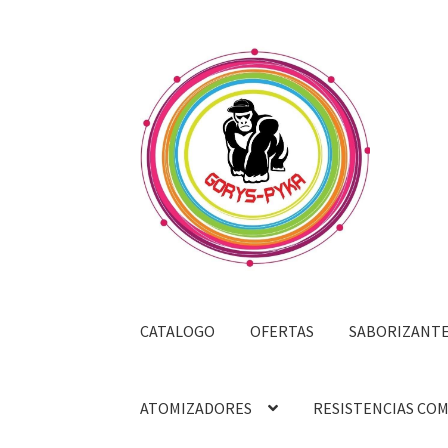
Saltar
Ir
a
al
navegación
contenido
CATALOGO
OFERTAS
SABORIZANT
ATOMIZADORES
RESISTENCIAS CO