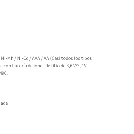
 Ni-Mh / Ni-Cd / AAA / AA (Casi todos los tipos
on batería de iones de litio de 3,6 V/3,7 V:
490,
gada