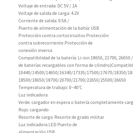
Voltaje de entrada: DC 5V / 1A
Voltaje de salida de carga: 4.2V
Corriente de salida: 0.5A /
Puerto de alimentación de la bahía: USB
Protección contra cortocircuitos Protección
contra sobrecorriente Protección de
conexión inversa
Compatibilidad de la batería: Li-ion 18650, 21700, 26650 /
de baterías recargables con forma de cilindro)Compatible c
10440/14500/14650/16340/17335/17500/17670/18350/18
18500/18650/18700/20700/21700/22650/25500/26650
Temperatura de trabajo: 0~40’C
Luz indicadora:
Verde: cargador en espera o batería completamente car
Rojo: cargando
Resorte de carga: Resorte de grado militar
Luz indicadora LED Puerto de
alimentación USB