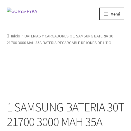
Saltar
Ir
Menú
a
al
navegación
contenido
CATALOGO
Inicio
BATERIAS Y CARGADORES
1 SAMSUNG BATERIA 30T
21700 3000 MAH 35A BATERIA RECARGABLE DE IONES DE LITIO
OFERTAS
Expandi
SABORIZANTE
menú
hijo
ELECTRONICOS KIT
MOD
1 SAMSUNG BATERIA 30T
KIT INICIO
21700 3000 MAH 35A
POD