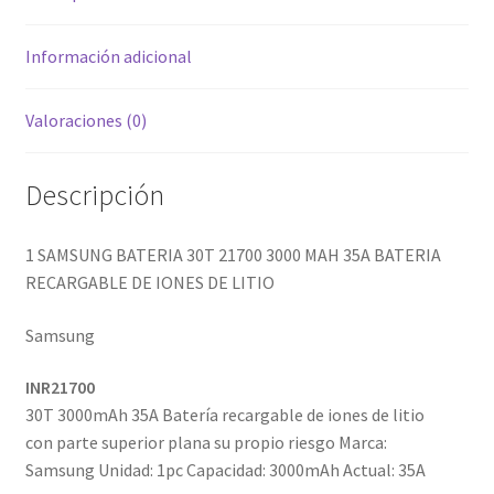
DE
IONES
DESECHABLES
Información adicional
DE
LITIO
CLONCITOS
Valoraciones (0)
cantidad
Expandi
PERFUMES ARABES
Descripción
menú
hijo
Expandi
PERFUMES DISEÑADOR
menú
1 SAMSUNG BATERIA 30T 21700 3000 MAH 35A BATERIA
hijo
Expandi
RECARGABLE DE IONES DE LITIO
PERFUMES NICHO
menú
Samsung
hijo
INR21700
30T
3000mAh 35A Batería recargable de iones de litio
con
parte
superior plana
su propio riesgo
Marca:
Samsung
Unidad: 1pc
Capacidad: 3000mAh
Actual: 35A