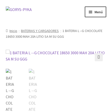
Saltar
Ir
Menú
a
al
navegación
contenido
CATALOGO
Inicio
BATERIAS Y CARGADORES
1 BATERIA L –G CHOCOLATE
18650 3000 MAH 20A LITIO SA M SU GGG
OFERTAS
Expandi
SABORIZANTE
menú
hijo
ELECTRONICOS KIT
🔍
MOD
KIT INICIO
POD