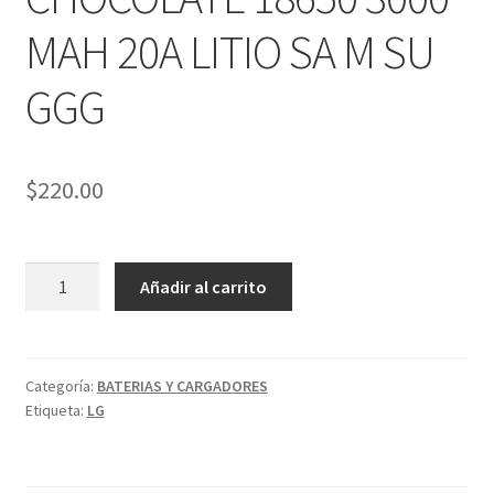
MAH 20A LITIO SA M SU
DESECHABLES
GGG
CLONCITOS
Expandi
PERFUMES ARABES
$
220.00
menú
hijo
Expandi
PERFUMES DISEÑADOR
menú
1
hijo
Expandi
PERFUMES NICHO
Añadir al carrito
BATERIA
menú
L
hijo
-
-
Categoría:
BATERIAS Y CARGADORES
Etiqueta:
LG
G
CHOCOLATE
18650