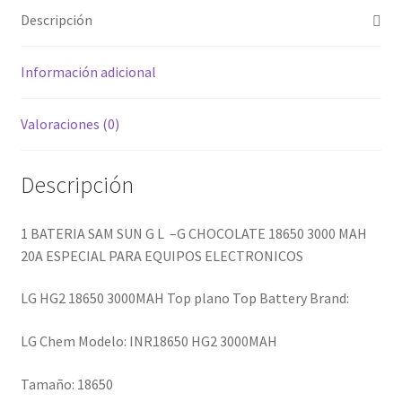
3000
Descripción
MAH
20A
LITIO
Información adicional
SA
M
Valoraciones (0)
SU
GGG
Descripción
cantidad
1 BATERIA SAM SUN G L –G CHOCOLATE 18650 3000 MAH
20A ESPECIAL PARA EQUIPOS ELECTRONICOS
LG HG2 18650 3000MAH Top plano Top Battery Brand:
LG Chem Modelo: INR18650 HG2 3000MAH
Tamaño: 18650