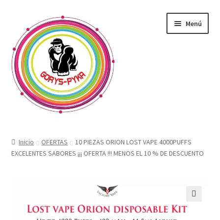
Saltar
Ir
Menú
a
al
navegación
contenido
CATALOGO
Inicio
OFERTAS
10 PIEZAS ORION LOST VAPE 4000PUFFS
EXCELENTES SABORES ¡¡¡ OFERTA !!! MENOS EL 10 % DE DESCUENTO
OFERTAS
Expandi
SABORIZANTE
menú
hijo
ELECTRONICOS KIT
🔍