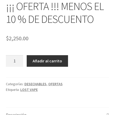
¡¡¡ OFERTA !!! MENOS EL
10 % DE DESCUENTO
$
2,250.00
10
Añadir al carrito
PIEZAS
ORION
LOST
VAPE
Categorías:
DESECHABLES
,
OFERTAS
Etiqueta:
LOST VAPE
4000PUFFS
EXCELENTES
SABORES
¡¡¡
Descripción