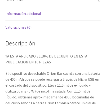
OFERTA
!!!
MENOS
Información adicional
EL
10
Valoraciones (0)
%
DE
Descripción
DESCUENTO
cantidad
YA ESTA APLICADO EL 10% DE DECUENTO EN ESTA
PUBLICACION EN 10 PIEZAS
El dispositivo desechable Orion Bar cuenta con una batería
de 400 mAh que se puede recargar a través de Micro USB en
el costado del dispositivo. Lleva 11,5 ml de e-líquido y
utiliza 50 mg (5 %) de nicotina salada. Con 11,5 ml de
líquido, obtienes aproximadamente 4000 bocanadas de
delicioso sabor. La barra Orion también ofrece un dial de