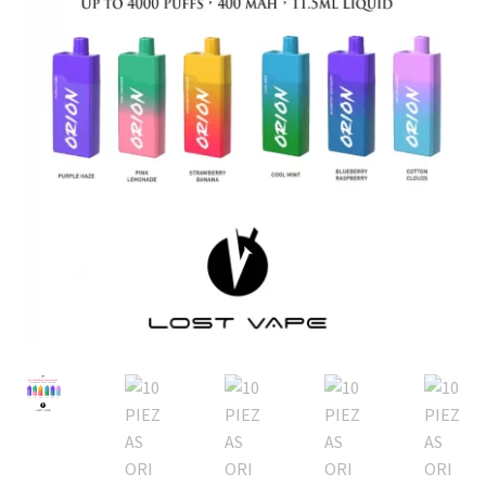
MOD
KIT INICIO
POD
Expandi
ATOMIZADORES
menú
hijo
RESISTENCIAS COMERCIALES
RESISTENCIAS CABLE
Expandi
COMPLEMENTOS
menú
hijo
BATERIAS Y CARGADORES
Expandi