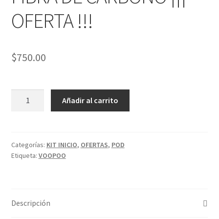
hijo
OFERTA !!!
$
750.00
VINCI
Añadir al carrito
POD
40W
VOOPOO
FIBRA
Categorías:
KIT INICIO
,
OFERTAS
,
POD
Etiqueta:
VOOPOO
DE
CARBONO
¡¡¡
OFERTA
Descripción
!!!
cantidad