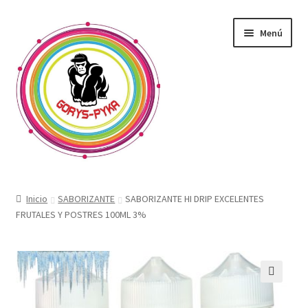
Saltar
Ir
Menú
a
al
navegación
contenido
CATALOGO
Inicio
SABORIZANTE
SABORIZANTE HI DRIP EXCELENTES
FRUTALES Y POSTRES 100ML 3%
OFERTAS
Expandi
SABORIZANTE
menú
hijo
ELECTRONICOS KIT
🔍