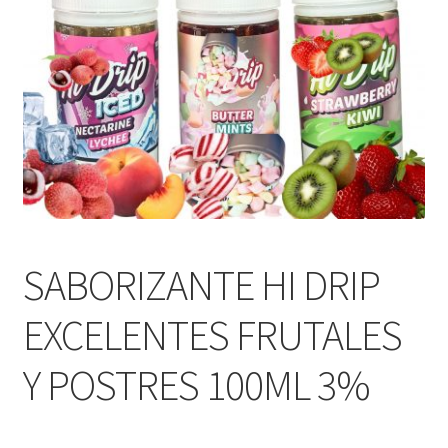
MOD
KIT INICIO
POD
Expandi
ATOMIZADORES
menú
hijo
RESISTENCIAS COMERCIALES
SABORIZANTE HI DRIP
RESISTENCIAS CABLE
EXCELENTES FRUTALES
Expandi
COMPLEMENTOS
menú
Y POSTRES 100ML 3%
hijo
BATERIAS Y CARGADORES
Expandi