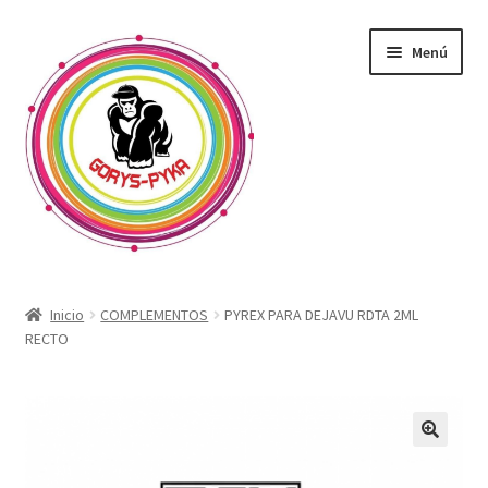
Saltar
Ir
Menú
a
al
navegación
contenido
CATALOGO
Inicio
COMPLEMENTOS
PYREX PARA DEJAVU RDTA 2ML
RECTO
OFERTAS
Expandi
SABORIZANTE
menú
hijo
ELECTRONICOS KIT