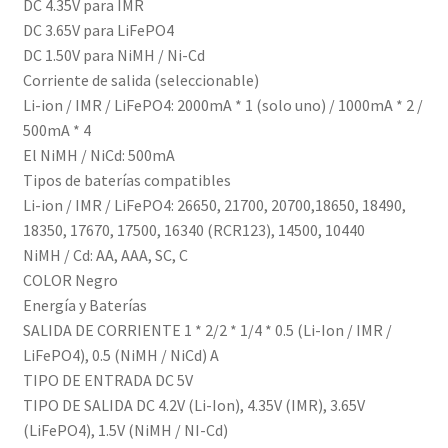
DC 4.35V para IMR
DC 3.65V para LiFePO4
DC 1.50V para NiMH / Ni-Cd
Corriente de salida (seleccionable)
Li-ion / IMR / LiFePO4: 2000mA * 1 (solo uno) / 1000mA * 2 /
500mA * 4
El NiMH / NiCd: 500mA
Tipos de baterías compatibles
Li-ion / IMR / LiFePO4: 26650, 21700, 20700,18650, 18490,
18350, 17670, 17500, 16340 (RCR123), 14500, 10440
NiMH / Cd: AA, AAA, SC, C
COLOR Negro
Energía y Baterías
SALIDA DE CORRIENTE 1 * 2/2 * 1/4 * 0.5 (Li-Ion / IMR /
LiFePO4), 0.5 (NiMH / NiCd) A
TIPO DE ENTRADA DC 5V
TIPO DE SALIDA DC 4.2V (Li-Ion), 4.35V (IMR), 3.65V
(LiFePO4), 1.5V (NiMH / NI-Cd)