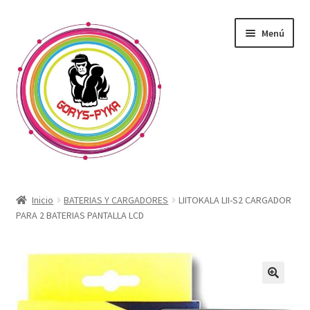
Saltar
Ir
Menú
a
al
navegación
contenido
CATALOGO
Inicio
BATERIAS Y CARGADORES
LIITOKALA LII-S2 CARGADOR
PARA 2 BATERIAS PANTALLA LCD
OFERTAS
Expandi
SABORIZANTE
menú
hijo
ELECTRONICOS KIT
🔍