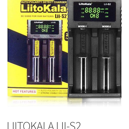
MOD
KIT INICIO
POD
Expandi
ATOMIZADORES
menú
hijo
RESISTENCIAS COMERCIALES
RESISTENCIAS CABLE
Expandi
COMPLEMENTOS
menú
hijo
BATERIAS Y CARGADORES
LIITOKALA LII-S2
Expandi