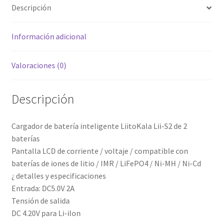
Descripción
cantidad
hijo
Información adicional
Valoraciones (0)
Descripción
Cargador de batería inteligente LiitoKala Lii-S2 de 2
baterías
Pantalla LCD de corriente / voltaje / compatible con
baterías de iones de litio / IMR / LiFePO4 / Ni-MH / Ni-Cd
¿ detalles y especificaciones
Entrada: DC5.0V 2A
Tensión de salida
DC 4.20V para Li-iIon