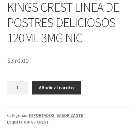
PRODUCTOS ESPECIALES
KINGS CREST LINEA DE
menú
hijo
MOD MECANICOS
POSTRES DELICIOSOS
MOD SEMI MECANICOS
120ML 3MG NIC
HERBALES
$
370.00
DESECHABLES
CLONCITOS
KINGS
Añadir al carrito
CREST
Expandi
PERFUMES ARABES
LINEA
menú
DE
hijo
Expandi
PERFUMES DISEÑADOR
POSTRES
Categorías:
IMPORTADOS
,
SABORIZANTE
menú
Etiqueta:
KINGS CREST
DELICIOSOS
hijo
Expandi
PERFUMES NICHO
120ML
menú