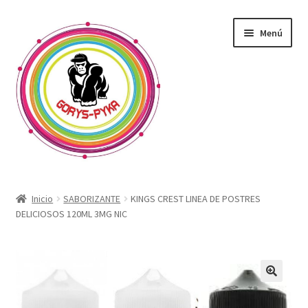
Saltar
Ir
Menú
a
al
navegación
contenido
CATALOGO
Inicio
SABORIZANTE
KINGS CREST LINEA DE POSTRES
DELICIOSOS 120ML 3MG NIC
OFERTAS
Expandi
SABORIZANTE
menú
hijo
ELECTRONICOS KIT