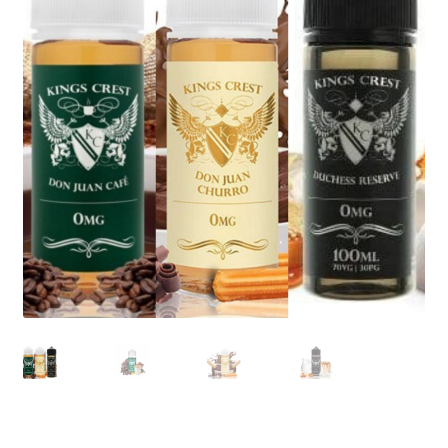
MOD
KIT INICIO
POD
Expandi
ATOMIZADORES
menú
hijo
RESISTENCIAS COMERCIALES
RESISTENCIAS CABLE
Expandi
COMPLEMENTOS
menú
hijo
BATERIAS Y CARGADORES
Expandi