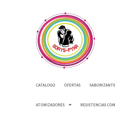
Saltar
Ir
a
al
navegación
contenido
CATALOGO
OFERTAS
SABORIZANT
ATOMIZADORES
RESISTENCIAS CO