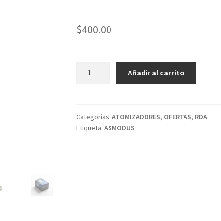
$
400.00
GALATEK
Añadir al carrito
RDA
24MM
ASMODUS
PLATA
Categorías:
ATOMIZADORES
,
OFERTAS
,
RDA
Etiqueta:
ASMODUS
cantidad