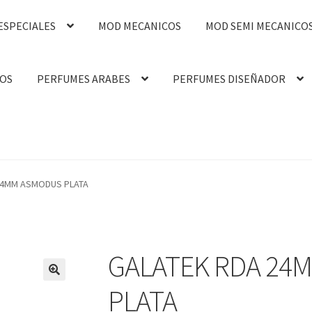
ESPECIALES
MOD MECANICOS
MOD SEMI MECANICO
OS
PERFUMES ARABES
PERFUMES DISEÑADOR
24MM ASMODUS PLATA
GALATEK RDA 24
🔍
PLATA