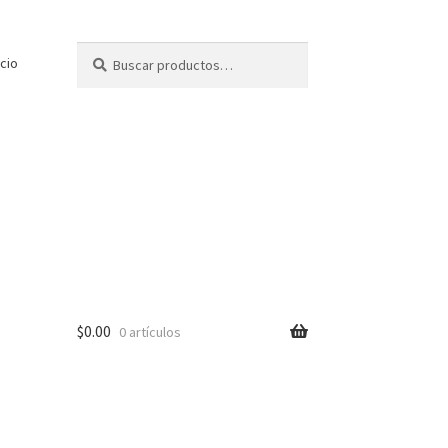
Buscar
Buscar
icio
por:
$
0.00
0 artículos