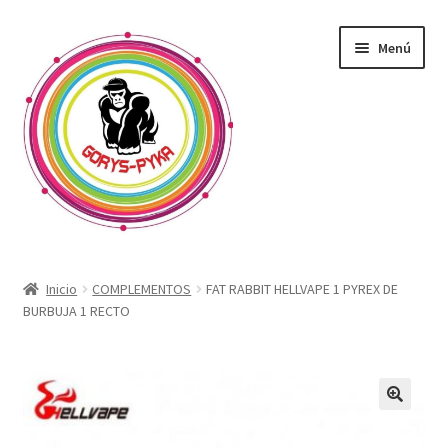
Saltar
Ir
Menú
a
al
navegación
contenido
CATALOGO
Inicio
COMPLEMENTOS
FAT RABBIT HELLVAPE 1 PYREX DE
BURBUJA 1 RECTO
OFERTAS
Expandi
SABORIZANTE
menú
hijo
ELECTRONICOS KIT
🔍