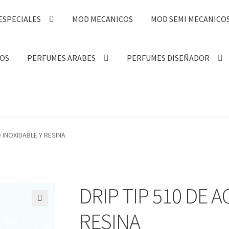
ESPECIALES
MOD MECANICOS
MOD SEMI MECANICO
OS
PERFUMES ARABES
PERFUMES DISEÑADOR
O INOXIDABLE Y RESINA
DRIP TIP 510 DE 
🔍
RESINA