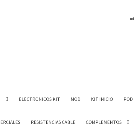
In
E
ELECTRONICOS KIT
MOD
KIT INICIO
POD
MERCIALES
RESISTENCIAS CABLE
COMPLEMENTOS