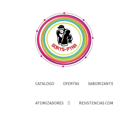
Saltar
Ir
a
al
navegación
contenido
CATALOGO
OFERTAS
SABORIZANT
ATOMIZADORES
RESISTENCIAS CO