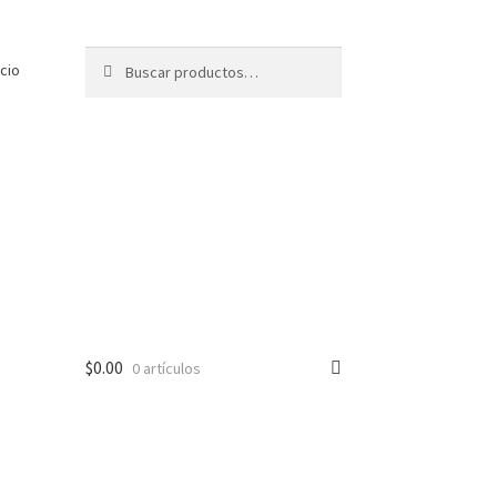
Buscar
Buscar
icio
por:
$
0.00
0 artículos