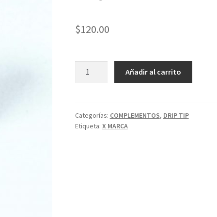
$
120.00
DRIP
Añadir al carrito
TIP
510
DE
ACERO
Categorías:
COMPLEMENTOS
,
DRIP TIP
Etiqueta:
X MARCA
INOXIDABLE
Y
RESINA
cantidad