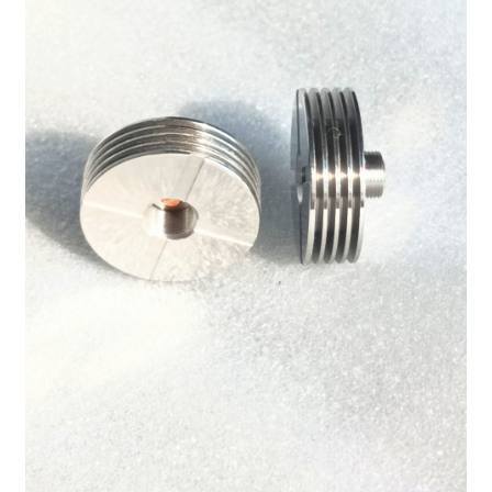
MOD
KIT INICIO
POD
Expandi
ATOMIZADORES
menú
hijo
RESISTENCIAS COMERCIALES
RESISTENCIAS CABLE
Expandi
COMPLEMENTOS
menú
hijo
BATERIAS Y CARGADORES
Expandi