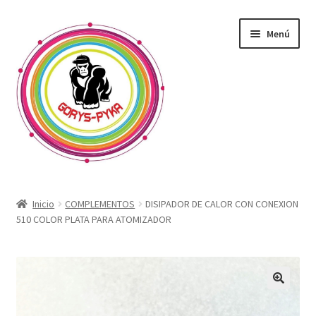
Saltar
Ir
Menú
a
al
navegación
contenido
CATALOGO
Inicio
COMPLEMENTOS
DISIPADOR DE CALOR CON CONEXION
510 COLOR PLATA PARA ATOMIZADOR
OFERTAS
Expandi
SABORIZANTE
menú
hijo
ELECTRONICOS KIT