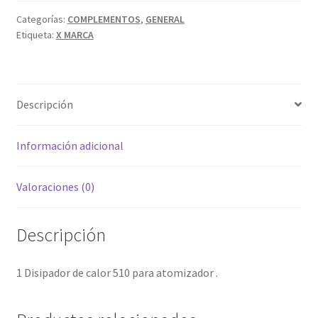
CON
hijo
CONEXION
Categorías:
COMPLEMENTOS
,
GENERAL
Etiqueta:
X MARCA
510
COLOR
PLATA
PARA
Descripción
ATOMIZADOR
cantidad
Información adicional
Valoraciones (0)
Descripción
1 Disipador de calor 510 para atomizador .