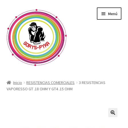
Saltar
Ir
Menú
a
al
navegación
contenido
CATALOGO
Inicio
RESISTENCIAS COMERCIALES
3 RESISTENCIAS
VAPORESSO GT .18 OHM Y GT4 .15 OHM
OFERTAS
Expandi
SABORIZANTE
menú
hijo
ELECTRONICOS KIT
🔍