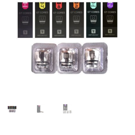
MOD
KIT INICIO
POD
Expandi
ATOMIZADORES
menú
hijo
RESISTENCIAS COMERCIALES
RESISTENCIAS CABLE
Expandi
COMPLEMENTOS
menú
hijo
BATERIAS Y CARGADORES
Expandi