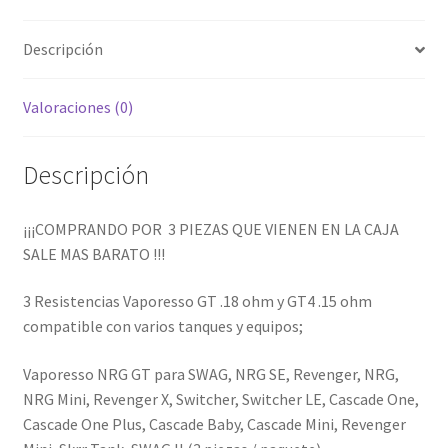
GT4
hijo
.15
Descripción
OHM
cantidad
Valoraciones (0)
Descripción
¡¡¡COMPRANDO POR 3 PIEZAS QUE VIENEN EN LA CAJA
SALE MAS BARATO !!!
3 Resistencias Vaporesso GT .18 ohm y GT4 .15 ohm
compatible con varios tanques y equipos;
Vaporesso NRG GT para SWAG, NRG SE, Revenger, NRG,
NRG Mini, Revenger X, Switcher, Switcher LE, Cascade One,
Cascade One Plus, Cascade Baby, Cascade Mini, Revenger