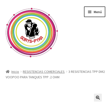
Saltar
Ir
Menú
a
al
navegación
contenido
CATALOGO
Inicio
RESISTENCIAS COMERCIALES
3 RESISTENCIAS TPP DM2
VOOPOO PARA TANQUES TPP .2 OHM
OFERTAS
Expandi
SABORIZANTE
menú
hijo
ELECTRONICOS KIT