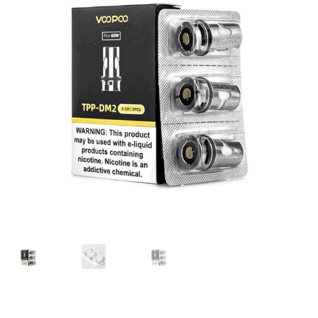
MOD
KIT INICIO
POD
Expandi
ATOMIZADORES
menú
hijo
RESISTENCIAS COMERCIALES
RESISTENCIAS CABLE
Expandi
COMPLEMENTOS
menú
hijo
BATERIAS Y CARGADORES
Expandi