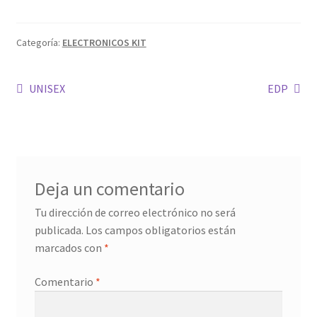
MOD
Categoría:
ELECTRONICOS KIT
KIT INICIO
Navegación
Entrada
Siguiente
UNISEX
EDP
POD
anterior:
entrada:
de
Expandi
ATOMIZADORES
entradas
menú
hijo
RESISTENCIAS COMERCIALES
Deja un comentario
RESISTENCIAS CABLE
Tu dirección de correo electrónico no será
publicada.
Los campos obligatorios están
Expandi
COMPLEMENTOS
marcados con
*
menú
hijo
BATERIAS Y CARGADORES
Comentario
*
Expandi