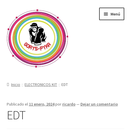
Saltar
Ir
Menú
a
al
navegación
contenido
CATALOGO
Inicio
ELECTRONICOS KIT
EDT
OFERTAS
Publicado el
11 enero, 2024
por
ricardo
—
Dejar un comentario
Expandi
SABORIZANTE
EDT
menú
hijo
ELECTRONICOS KIT