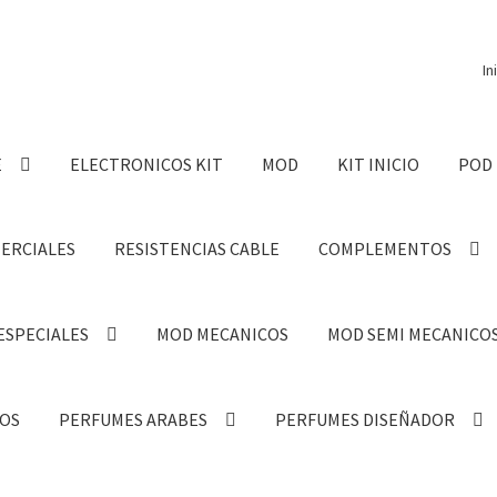
In
E
ELECTRONICOS KIT
MOD
KIT INICIO
POD
MERCIALES
RESISTENCIAS CABLE
COMPLEMENTOS
ESPECIALES
MOD MECANICOS
MOD SEMI MECANICO
OS
PERFUMES ARABES
PERFUMES DISEÑADOR