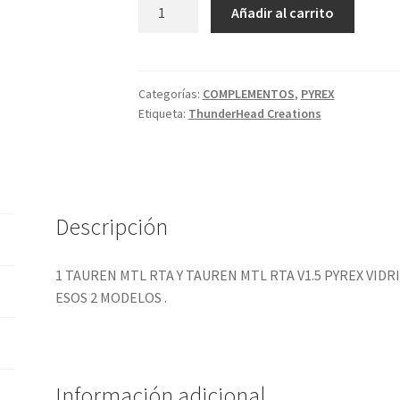
TAUREN
Añadir al carrito
MTL
RTA
Y
TAUREN
Categorías:
COMPLEMENTOS
,
PYREX
Etiqueta:
ThunderHead Creations
MTL
RTA
V1.5
PYREX
VIDRIO
Descripción
DE
REPUESTO
RECTO
1 TAUREN MTL RTA Y TAUREN MTL RTA V1.5 PYREX VI
cantidad
ESOS 2 MODELOS .
Información adicional