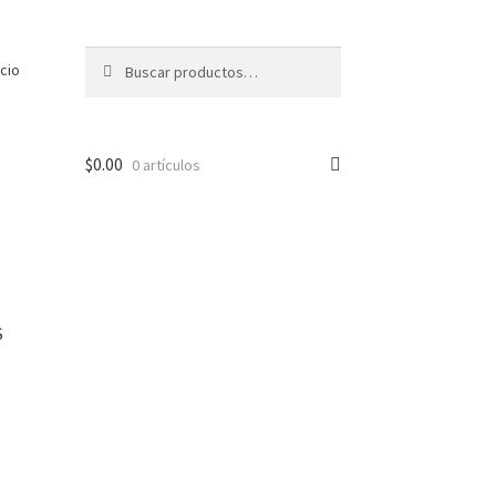
Buscar
Buscar
icio
por:
$
0.00
0 artículos
S