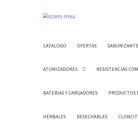
Saltar
Ir
a
al
navegación
contenido
CATALOGO
OFERTAS
SABORIZANT
ATOMIZADORES
RESISTENCIAS CO
BATERIAS Y CARGADORES
PRODUCTOS 
HERBALES
DESECHABLES
CLONCIT