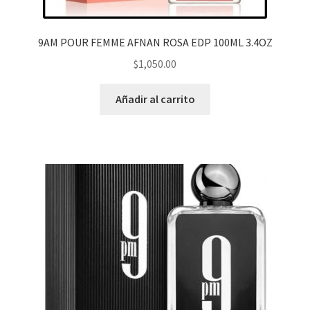
PRODUCTOS ESPECIALES
menú
hijo
MOD MECANICOS
9AM POUR FEMME AFNAN ROSA EDP 100ML 3.4OZ
$
1,050.00
MOD SEMI MECANICOS
Añadir al carrito
HERBALES
DESECHABLES
CLONCITOS
Expandi
PERFUMES ARABES
menú
hijo
Expandi
PERFUMES DISEÑADOR
menú
hijo
Expandi
PERFUMES NICHO
menú