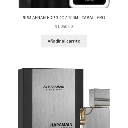
PRODUCTOS ESPECIALES
menú
hijo
MOD MECANICOS
9PM AFNAN EDP 3.4OZ 100ML CABALLERO
$
1,050.00
MOD SEMI MECANICOS
Añadir al carrito
HERBALES
DESECHABLES
CLONCITOS
Expandi
PERFUMES ARABES
menú
hijo
UNISEX
DAMA