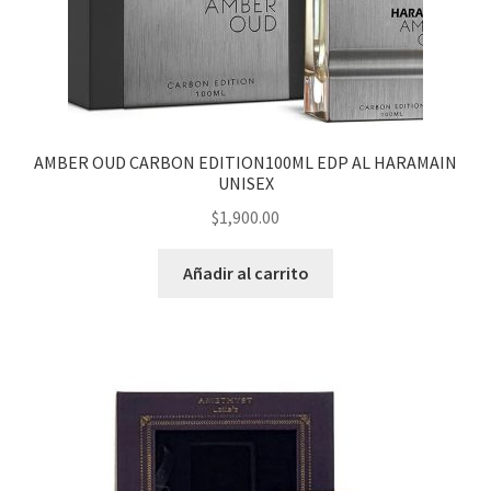
CABALLERO
Expandi
PERFUMES DISEÑADOR
menú
hijo
UNISEX
AMBER OUD CARBON EDITION100ML EDP AL HARAMAIN
UNISEX
DAMA
$
1,900.00
Expandi
CABALLERO
Añadir al carrito
menú
hijo
Expandi
PERFUMES NICHO
menú
hijo
UNISEX
DAMA