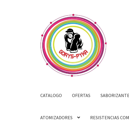
Saltar
Ir
a
al
navegación
contenido
CATALOGO
OFERTAS
SABORIZANT
ATOMIZADORES
RESISTENCIAS CO