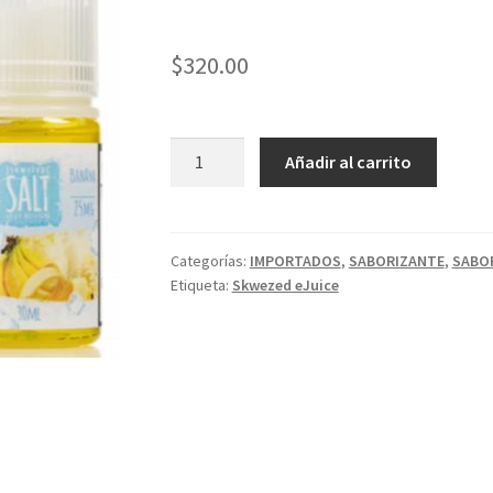
$
320.00
SKWEZED
Añadir al carrito
ICE
SUCULENTOS
LINEA
DE
Categorías:
IMPORTADOS
,
SABORIZANTE
,
SABO
Etiqueta:
Skwezed eJuice
SALES
FRESCOS
30ML
25MG
NIC
cantidad