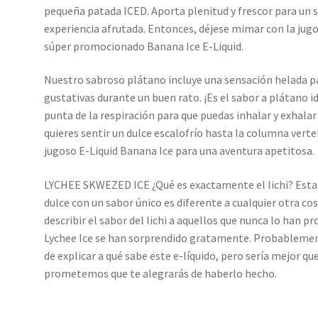
pequeña patada ICED. Aporta plenitud y frescor para un s
experiencia afrutada. Entonces, déjese mimar con la jugo
súper promocionado Banana Ice E-Liquid.
Nuestro sabroso plátano incluye una sensación helada pa
gustativas durante un buen rato. ¡Es el sabor a plátano i
punta de la respiración para que puedas inhalar y exhalar
quieres sentir un dulce escalofrío hasta la columna ver
jugoso E-Liquid Banana Ice para una aventura apetitosa.
LYCHEE SKWEZED ICE ¿Qué es exactamente el lichi? Esta 
dulce con un sabor único es diferente a cualquier otra cos
describir el sabor del lichi a aquellos que nunca lo han
Lychee Ice se han sorprendido gratamente. Probablemen
de explicar a qué sabe este e-líquido, pero sería mejor qu
prometemos que te alegrarás de haberlo hecho.