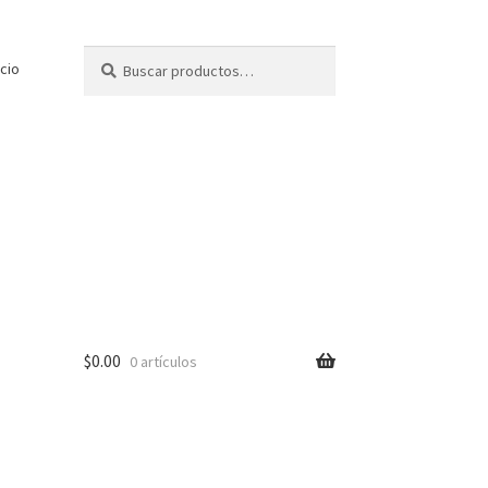
Buscar
Buscar
icio
por:
$
0.00
0 artículos