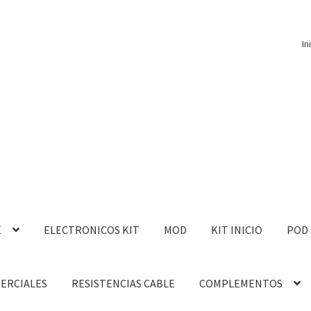
In
E
ELECTRONICOS KIT
MOD
KIT INICIO
POD
MERCIALES
RESISTENCIAS CABLE
COMPLEMENTOS