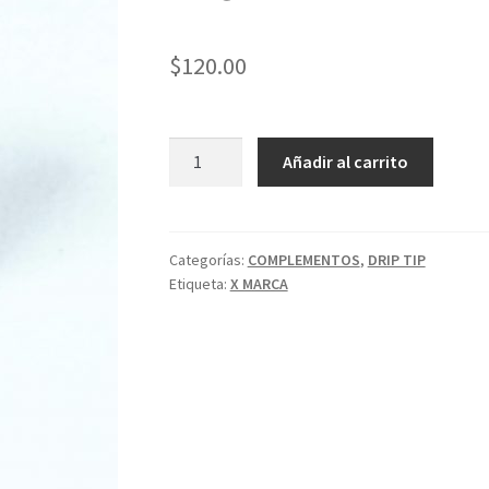
$
120.00
DRIP
Añadir al carrito
TIP
510
DE
ACERO
Categorías:
COMPLEMENTOS
,
DRIP TIP
Etiqueta:
X MARCA
INOXIDABLE
Y
RESINA
cantidad