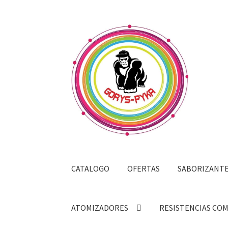
Saltar
Ir
a
al
navegación
contenido
CATALOGO
OFERTAS
SABORIZANT
ATOMIZADORES
RESISTENCIAS CO