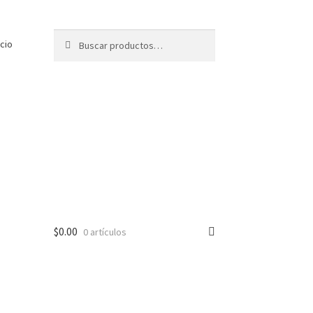
Buscar
Buscar
icio
por:
$
0.00
0 artículos