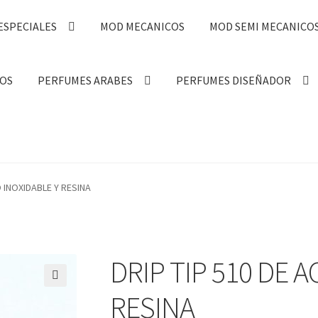
ESPECIALES
MOD MECANICOS
MOD SEMI MECANICO
OS
PERFUMES ARABES
PERFUMES DISEÑADOR
O INOXIDABLE Y RESINA
DRIP TIP 510 DE 
🔍
RESINA