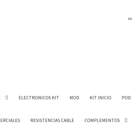
In
E
ELECTRONICOS KIT
MOD
KIT INICIO
POD
MERCIALES
RESISTENCIAS CABLE
COMPLEMENTOS