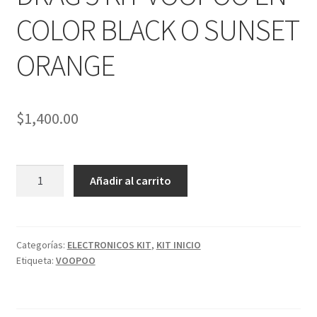
hijo
COLOR BLACK O SUNSET
ORANGE
$
1,400.00
DRAG
Añadir al carrito
5
KIT
VOOPOO
EN
Categorías:
ELECTRONICOS KIT
,
KIT INICIO
Etiqueta:
VOOPOO
COLOR
BLACK
O
SUNSET