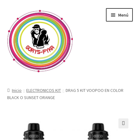
Saltar
Ir
Menú
a
al
navegación
contenido
CATALOGO
Inicio
ELECTRONICOS KIT
DRAG 5 KIT VOOPOO EN COLOR
BLACK O SUNSET ORANGE
OFERTAS
Expandi
SABORIZANTE
menú
hijo
ELECTRONICOS KIT
🔍