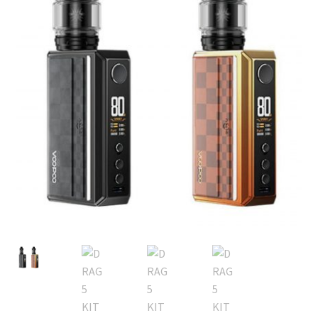
MOD
KIT INICIO
POD
Expandi
ATOMIZADORES
menú
hijo
RESISTENCIAS COMERCIALES
RESISTENCIAS CABLE
Expandi
COMPLEMENTOS
menú
hijo
BATERIAS Y CARGADORES
Expandi