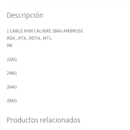
Descripción
DESECHABLES
CLONCITOS
1 CABLE NI90 CALIBRE 28AG AMBROSE
RDA , RTA , RDTA , MTL
Expandi
PERFUMES ARABES
9M
menú
hijo
Expandi
22AG
PERFUMES DISEÑADOR
menú
hijo
24AG
Expandi
PERFUMES NICHO
menú
26AG
hijo
28AG
Productos relacionados