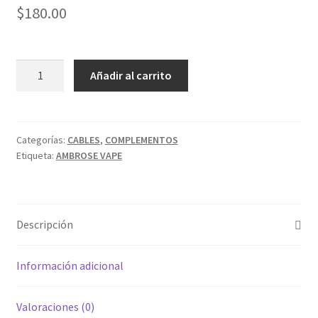
Expandi
$
180.00
ATOMIZADORES
menú
hijo
RESISTENCIAS COMERCIALES
CABLE
Añadir al carrito
NI90
RESISTENCIAS CABLE
AMBROSE
VAPE
Expandi
COMPLEMENTOS
9M
menú
Categorías:
CABLES
,
COMPLEMENTOS
Etiqueta:
AMBROSE VAPE
VARIOS
hijo
BATERIAS Y CARGADORES
CALIBRES
cantidad
Expandi
PRODUCTOS ESPECIALES
menú
Descripción
hijo
MOD MECANICOS
Información adicional
MOD SEMI MECANICOS
Valoraciones (0)
HERBALES