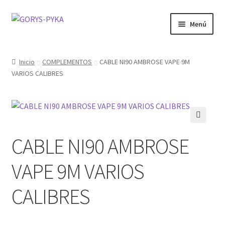
Saltar
Ir
Menú
a
al
navegación
contenido
CATALOGO
Inicio
COMPLEMENTOS
CABLE NI90 AMBROSE VAPE 9M
VARIOS CALIBRES
OFERTAS
Expandi
SABORIZANTE
menú
hijo
ELECTRONICOS KIT
🔍
CABLE NI90 AMBROSE
MOD
VAPE 9M VARIOS
KIT INICIO
CALIBRES
POD