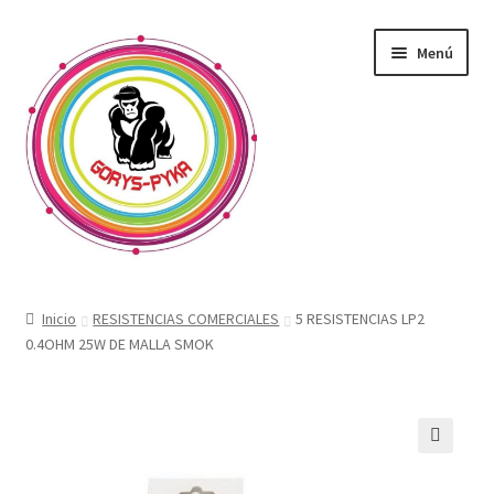
Saltar
Ir
Menú
a
al
navegación
contenido
CATALOGO
Inicio
RESISTENCIAS COMERCIALES
5 RESISTENCIAS LP2
0.4OHM 25W DE MALLA SMOK
OFERTAS
Expandi
SABORIZANTE
menú
hijo
ELECTRONICOS KIT
🔍