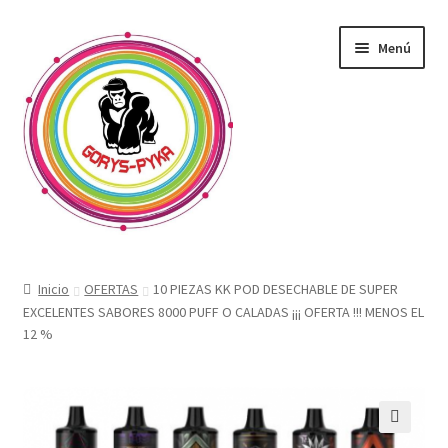
Saltar
Ir
Menú
a
al
navegación
contenido
CATALOGO
Inicio
OFERTAS
10 PIEZAS KK POD DESECHABLE DE SUPER
EXCELENTES SABORES 8000 PUFF O CALADAS ¡¡¡ OFERTA !!! MENOS EL
OFERTAS
12 %
Expandi
SABORIZANTE
menú
hijo
ELECTRONICOS KIT
🔍