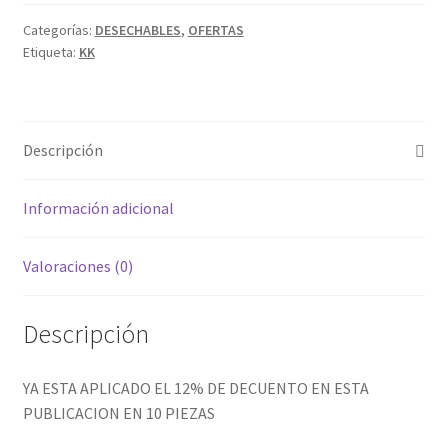
POD
DESECHABLE
Categorías:
DESECHABLES
,
OFERTAS
Etiqueta:
KK
DE
SUPER
EXCELENTES
SABORES
Descripción
8000
PUFF
O
Información adicional
CALADAS
¡¡¡
Valoraciones (0)
OFERTA
!!!
Descripción
MENOS
EL
12
YA ESTA APLICADO EL 12% DE DECUENTO EN ESTA
%
PUBLICACION EN 10 PIEZAS
cantidad