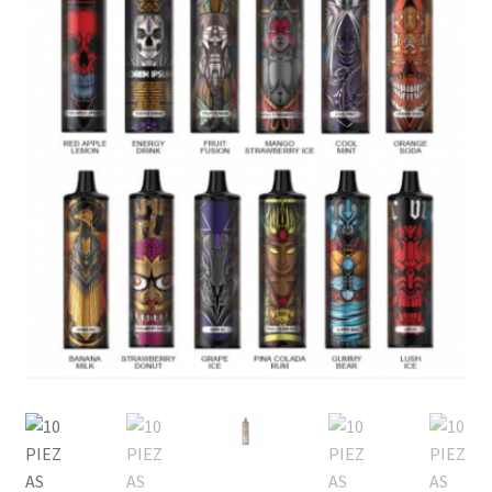
MOD
KIT INICIO
POD
Expandi
ATOMIZADORES
menú
hijo
RESISTENCIAS COMERCIALES
RESISTENCIAS CABLE
Expandi
COMPLEMENTOS
menú
hijo
BATERIAS Y CARGADORES
Expandi