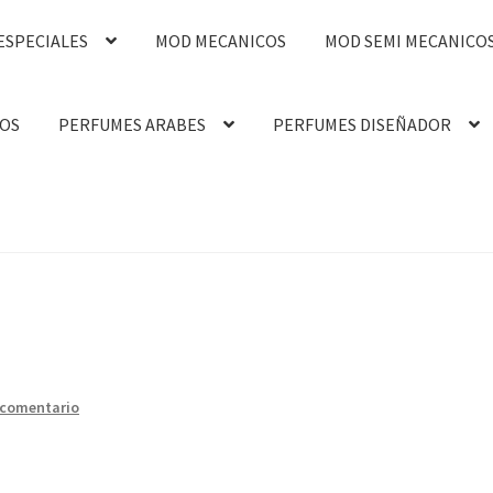
ESPECIALES
MOD MECANICOS
MOD SEMI MECANICO
OS
PERFUMES ARABES
PERFUMES DISEÑADOR
 comentario