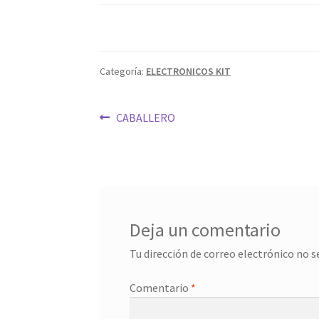
Categoría:
ELECTRONICOS KIT
Navegación
Entrada
CABALLERO
anterior:
de
entradas
Deja un comentario
Tu dirección de correo electrónico no s
Comentario
*