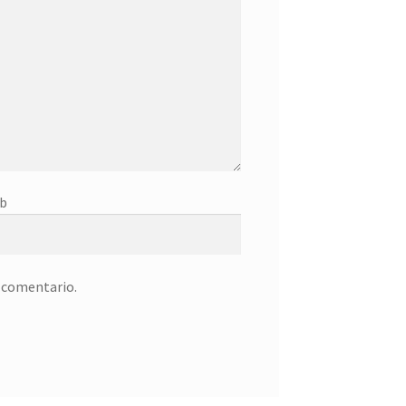
b
n comentario.