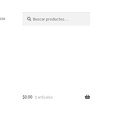
Buscar
Buscar
icio
por:
$
0.00
0 artículos