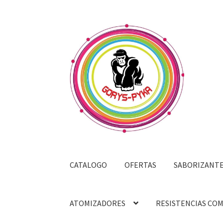
Saltar
Ir
a
al
navegación
contenido
CATALOGO
OFERTAS
SABORIZANT
ATOMIZADORES
RESISTENCIAS CO