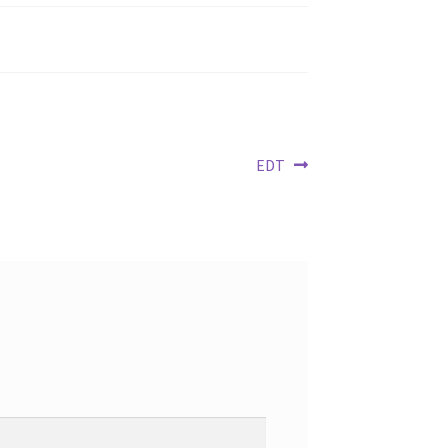
Siguiente
EDT
entrada: