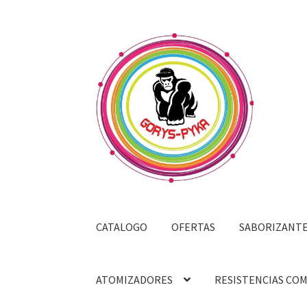
Saltar
Ir
a
al
navegación
contenido
CATALOGO
OFERTAS
SABORIZANT
ATOMIZADORES
RESISTENCIAS CO