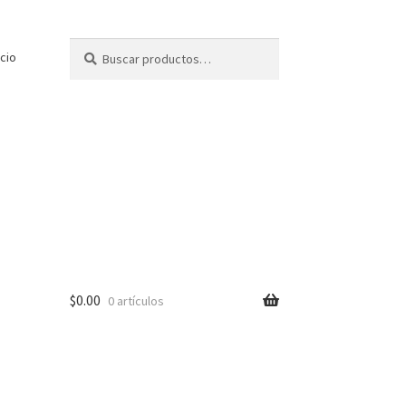
Buscar
Buscar
icio
por:
$
0.00
0 artículos