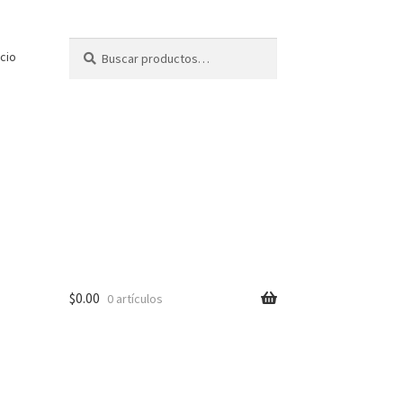
Buscar
Buscar
icio
por:
$
0.00
0 artículos