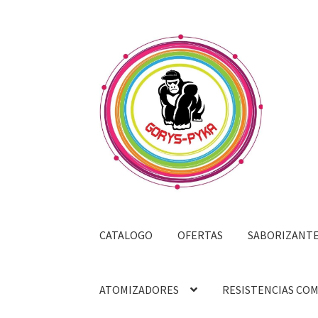
Saltar
Ir
a
al
navegación
contenido
CATALOGO
OFERTAS
SABORIZANT
ATOMIZADORES
RESISTENCIAS CO