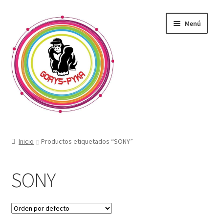
Saltar
Ir
Menú
a
al
navegación
contenido
CATALOGO
Inicio
Productos etiquetados “SONY”
OFERTAS
SONY
Expandi
SABORIZANTE
menú
hijo
ELECTRONICOS KIT